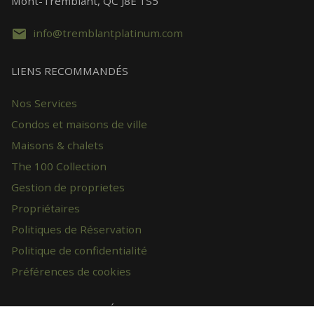
Mont-Tremblant, QC J8E 1S5
info@tremblantplatinum.com
LIENS RECOMMANDÉS
Nos Services
Condos et maisons de ville
Maisons & chalets
The 100 Collection
Gestion de proprietes
Propriétaires
Politiques de Réservation
Politique de confidentialité
Préférences de cookies
RECHERCHE PAR RÉSIDENCE