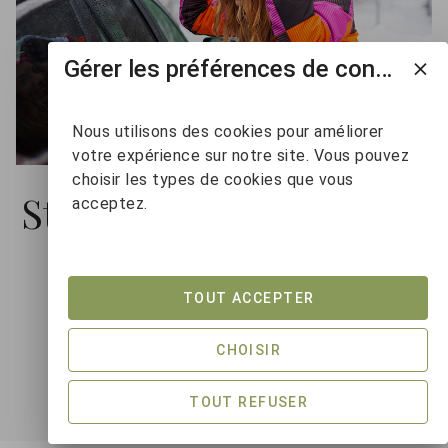
Gérer les préférences de consentement
Nous utilisons des cookies pour améliorer
votre expérience sur notre site. Vous pouvez
choisir les types de cookies que vous
Stationnement Gratuit
acceptez.
Chaque propriété bénéficie d’une place de
TOUT ACCEPTER
stationnement réservée gratuite.
CHOISIR
TOUT REFUSER