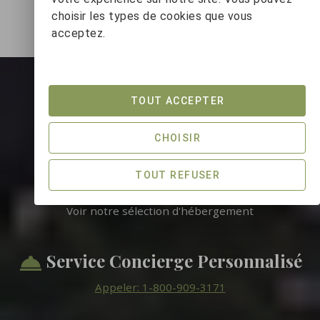
choisir les types de cookies que vous
acceptez.
TREMBLANT PLATINUM
Les Avantages
TOUT ACCEPTER
CHOISIR
TOUT REFUSER
Portefeuille de Luxe
Voir notre sélection d'hébergement
Service Concierge Personnalisé
Appeler: 1-800-909-3171