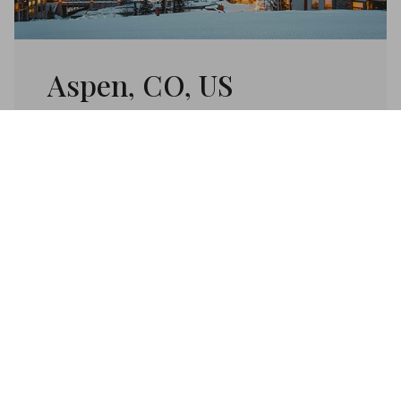
Aspen, CO, US
VISITEZ ASPEN
PAR OÙ COMMENCER?
Contactez nous